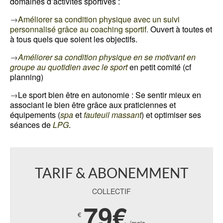
domaines d’activités sportives :
→
Améliorer sa condition physique avec un suivi
personnalisé grâce au coaching sportif
.
Ouvert à toutes et
à tous quels que soient les objectifs.
→
Améliorer sa condition physique en se motivant en
groupe au quotidien avec le sport
en petit comité
(cf
planning)
→
Le sport bien être en autonomie :
Se sentir mieux en
associant le bien être grâce aux praticiennes et
équipements
(
spa
et
fauteuil massant
) et optimiser ses
séances de
LPG
.
TARIF & ABONEMMENT
COLLECTIF
79€
€
/mois